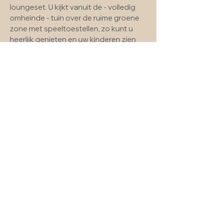
loungeset. U kijkt vanuit de - volledig
omheinde - tuin over de ruime groene
zone met speeltoestellen, zo kunt u
heerlijk genieten en uw kinderen zien
spelen.
Badkamer