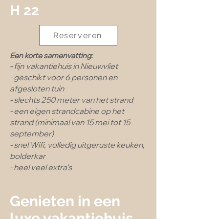
H 22
Reserveren
Een korte samenvatting:
fijn
vaka
ntiehuis in Nieuwvliet
-
- geschikt voor 6 personen en
afgesloten tuin
- slechts 250 meter van het strand
- een eigen strandcabine op het
strand (minimaal van 15 mei tot 15
september)
- snel Wifi, volledig uitgeruste keuken,
bolderkar
- heel veel extra's
Genieten in een
luxe vakantiehuis