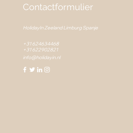
Contactformulier
HolidayIn
Zeeland
Limburg Spanje
+31 624634468
+31 622902821
info@holidayin.nl