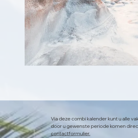
Via deze combi kalender kunt u alle v
door u gewenste periode komen direct i
contactformu
lier.