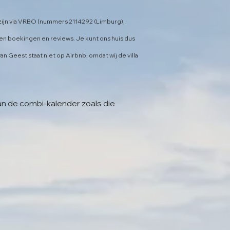
ijn via
VRBO (nummers 2114292 (Limburg),
n boekingen en reviews. Je kunt ons huis dus
n Geest staat niet op Airbnb, omdat wij de villa
van de combi-kalender zoals die