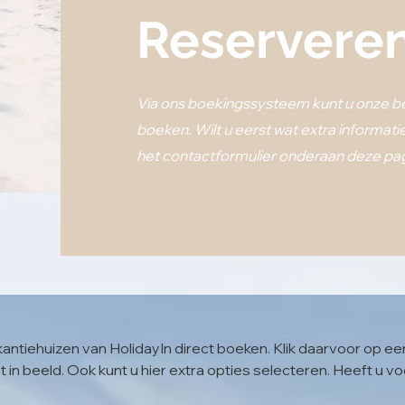
Reservere
Via ons boekingssysteem kunt u onze b
boeken. Wilt u eerst wat extra informat
het contactformulier
onderaan deze pag
akantiehuizen van HolidayIn direct boeken. Klik daarvoor op e
n beeld. Ook kunt u hier extra opties selecteren. Heeft u vo