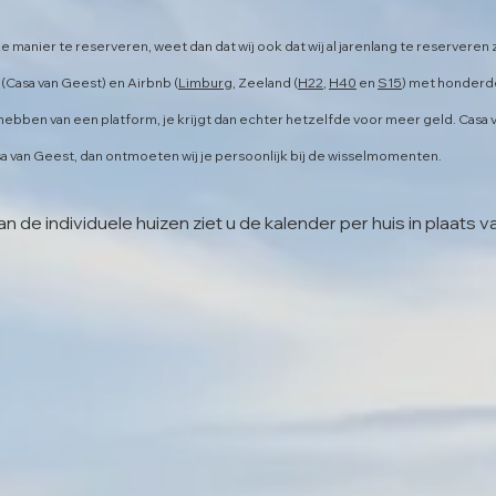
manier te reserveren, weet dan dat wij ook dat wij al jarenlang te reserveren z
Casa van Geest) en Airbnb (
Limburg
, Zeeland (
H22
,
H40
en
S15
) met honderde
hebben van een platform, je krijgt dan echter hetzelfde voor meer geld. Casa va
sa van Geest, dan ontmoeten wij je persoonlijk bij de wisselmomenten.
n de individuele huizen ziet u de kalender per huis in plaats 