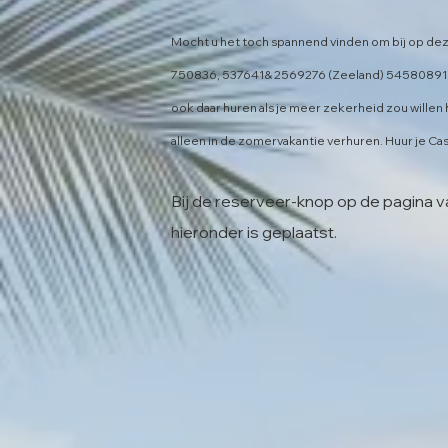
​Mocht u het toch spannend vinden om bij op deze 
750836, 537641& 2569276 (Zeeland) 54580891 (
ook daar huren als je meer zekerheid zou willen 
alleen in de zomervakantie verhuren. Huur je Ca
Bij de reserveer-knop op de pagina va
hieronder is geplaatst.