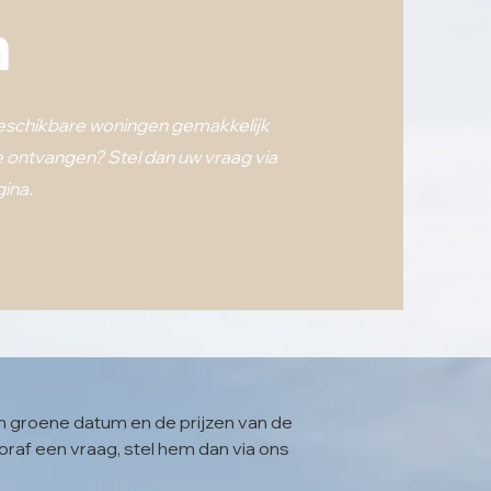
n
eschikbare woningen gemakkelijk
ie ontvangen? Stel dan uw vraag via
ina.
en groene datum en de prijzen van de
oraf een vraag, stel hem dan via ons