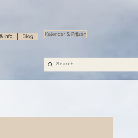
Kalender & Prijzen
& info
Blog